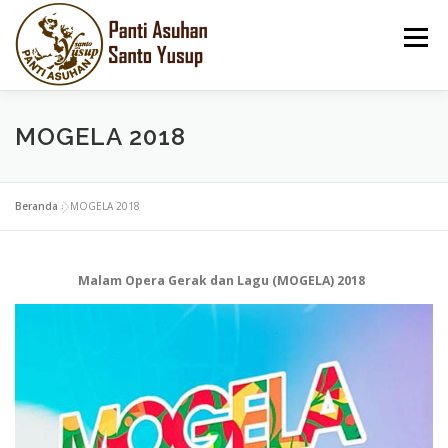
Lompat
ke
Menu
konten
HOME
AKTIFITAS
PROFILE
SARANA
MOGELA 2018
GALLERY
HUBUNGI KAMI
DONASI
Beranda
»
MOGELA 2018
Malam Opera Gerak dan Lagu (MOGELA) 2018