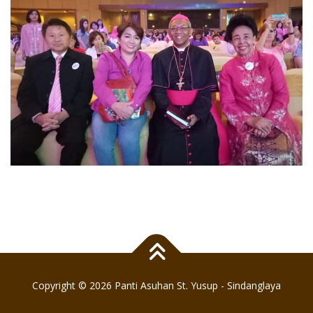
Copyright © 2026 Panti Asuhan St. Yusup - Sindanglaya