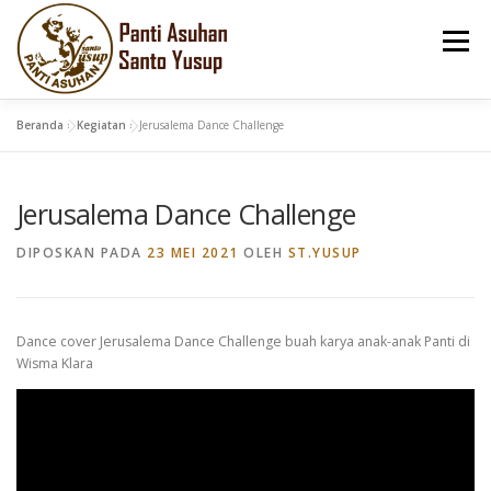
Lompat
ke
Menu
konten
Beranda
»
Kegiatan
»
Jerusalema Dance Challenge
HOME
AKTIFITAS
PROFILE
SARANA
Jerusalema Dance Challenge
GALLERY
HUBUNGI KAMI
DONASI
DIPOSKAN PADA
23 MEI 2021
OLEH
ST.YUSUP
Dance cover Jerusalema Dance Challenge buah karya anak-anak Panti di
Wisma Klara