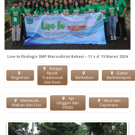
Live-In Ekologis SMP Marsudirini Bekasi – 11 s.d. 15 Maret 2024
Belajar
Musik
Game
Registrasi
Tradisional
Berkebun
Berkelompok
dan Koor
Api
Memasak,
Misa dan
Unggun dan
Makan dan Cuci
Sayonara
PENSI