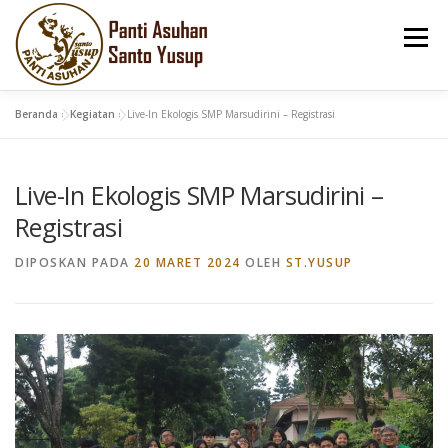
Lompat
ke
Menu
konten
Beranda
»
Kegiatan
»
Live-In Ekologis SMP Marsudirini – Registrasi
HOME
AKTIFITAS
PROFILE
SARANA
Live-In Ekologis SMP Marsudirini –
GALLERY
HUBUNGI KAMI
DONASI
Registrasi
DIPOSKAN PADA
20 MARET 2024
OLEH
ST.YUSUP